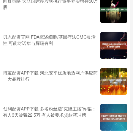
间群策略 天立国际控股获执行董事罗实增持50万
股
贝恩配资官网 FDA概述细胞/基因疗法CMC灵活
性 可能对诺华与辉瑞有利
博宝配资APP下载 河北安平优质地热网片供应商
十大品牌排行
创利配资APP下载 多名粉丝遭“克隆主播”诈骗：
有人3天被骗22.5万 有人被要求贷款帮冲榜